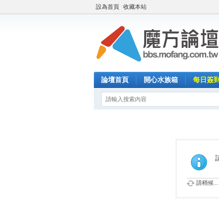
設為首頁
收藏本站
論壇首頁
開心水族箱
每日簽
請稍候...