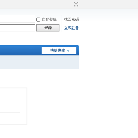
自動登錄
找回密碼
登錄
立即註冊
快捷導航