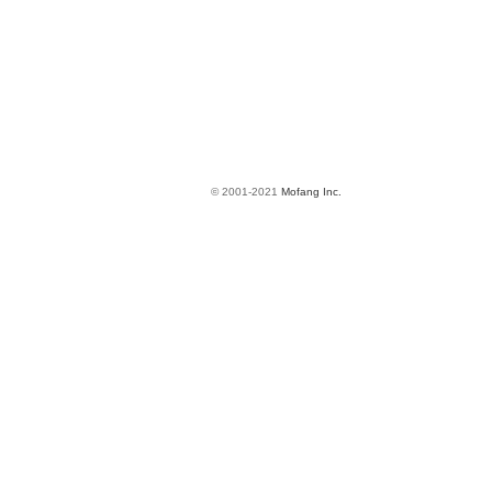
© 2001-2021
Mofang Inc.