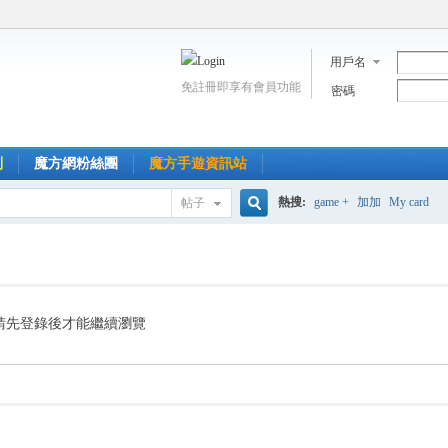
用戶名
免註冊即享有會員功能
密碼
到
魔方網粉絲團
魔方手遊資訊站
熱搜:
game +
加加
My card
帖子
搜
索
請先登錄後才能繼續瀏覽