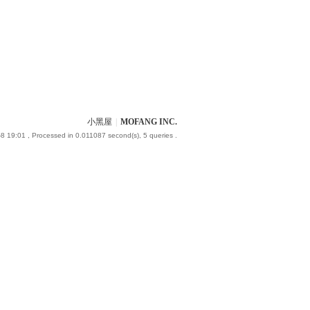
小黑屋
|
MOFANG INC.
8 19:01
, Processed in 0.011087 second(s), 5 queries .