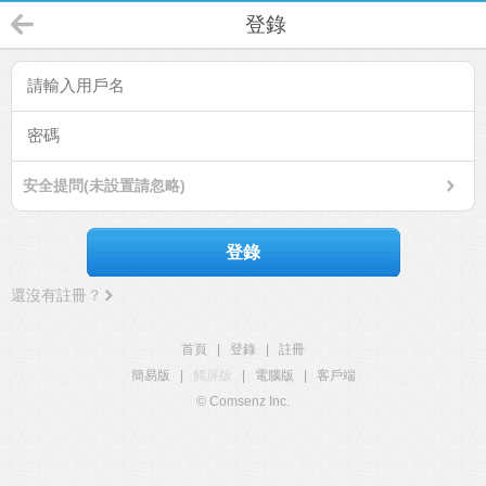
登錄
安全提問(未設置請忽略)
登錄
還沒有註冊？
首頁
|
登錄
|
註冊
簡易版
|
觸屏版
|
電腦版
|
客戶端
© Comsenz Inc.