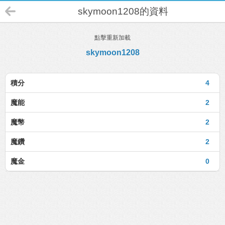
skymoon1208的資料
點擊重新加載
skymoon1208
積分
4
魔能
2
魔幣
2
魔鑽
2
魔金
0