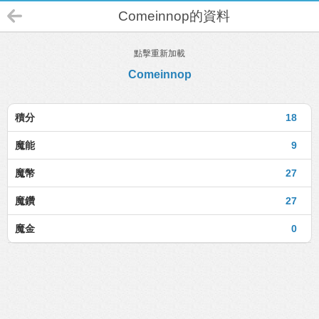
Comeinnop的資料
點擊重新加載
Comeinnop
積分
18
魔能
9
魔幣
27
魔鑽
27
魔金
0