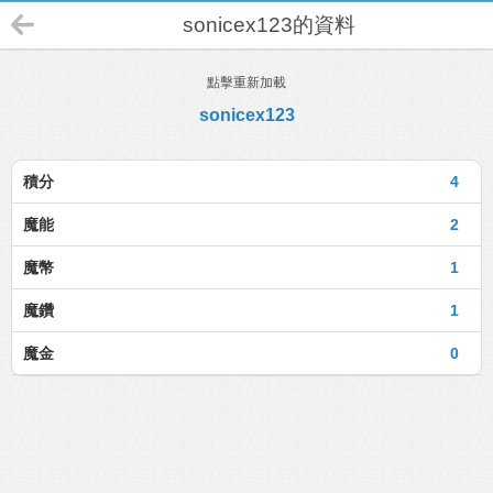
sonicex123的資料
點擊重新加載
sonicex123
積分
4
魔能
2
魔幣
1
魔鑽
1
魔金
0