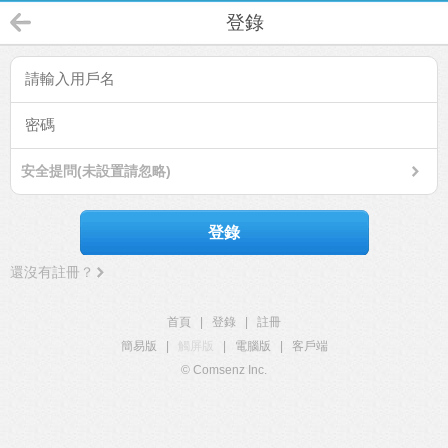
登錄
安全提問(未設置請忽略)
登錄
還沒有註冊？
首頁
|
登錄
|
註冊
簡易版
|
觸屏版
|
電腦版
|
客戶端
© Comsenz Inc.