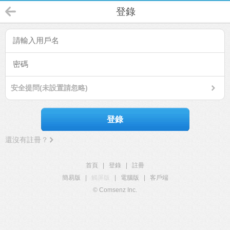
登錄
安全提問(未設置請忽略)
登錄
還沒有註冊？
首頁
|
登錄
|
註冊
簡易版
|
觸屏版
|
電腦版
|
客戶端
© Comsenz Inc.