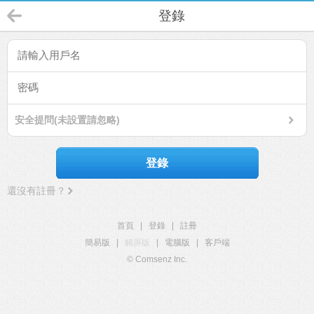
登錄
安全提問(未設置請忽略)
登錄
還沒有註冊？
首頁
|
登錄
|
註冊
簡易版
|
觸屏版
|
電腦版
|
客戶端
© Comsenz Inc.