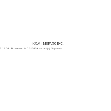
小黑屋
|
MOFANG INC.
7 14:56
, Processed in 0.010669 second(s), 5 queries .