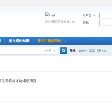
用戶名
免註冊即享有會員功能
密碼
到
魔方網粉絲團
魔方手遊資訊站
熱搜:
game +
加加
My card
帖子
搜
索
請先登錄後才能繼續瀏覽