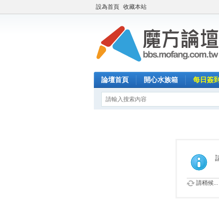
設為首頁
收藏本站
論壇首頁
開心水族箱
每日簽
請稍候...