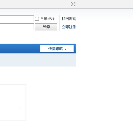
自動登錄
找回密碼
登錄
立即註冊
快捷導航