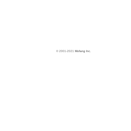
© 2001-2021
Mofang Inc.