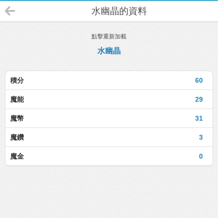
水幽晶的資料
點擊重新加載
水幽晶
積分
60
魔能
29
魔幣
31
魔鑽
3
魔金
0