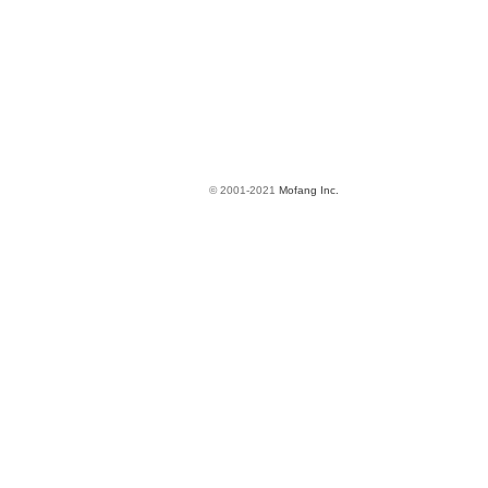
© 2001-2021
Mofang Inc.