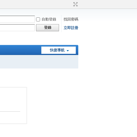
自動登錄
找回密碼
登錄
立即註冊
快捷導航