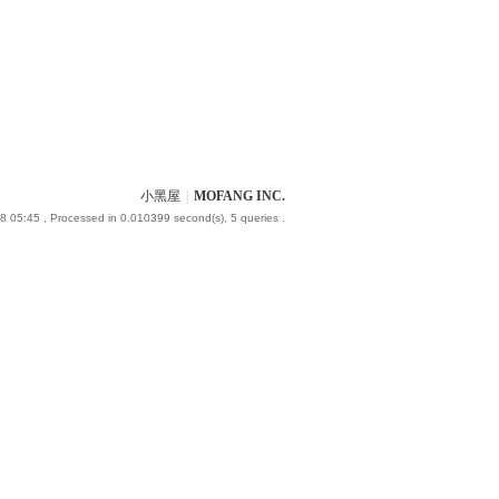
小黑屋
|
MOFANG INC.
8 05:45
, Processed in 0.010399 second(s), 5 queries .