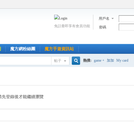
用戶名
免註冊即享有會員功能
密碼
到
魔方網粉絲團
魔方手遊資訊站
熱搜:
game +
加加
My card
帖子
搜
索
請先登錄後才能繼續瀏覽