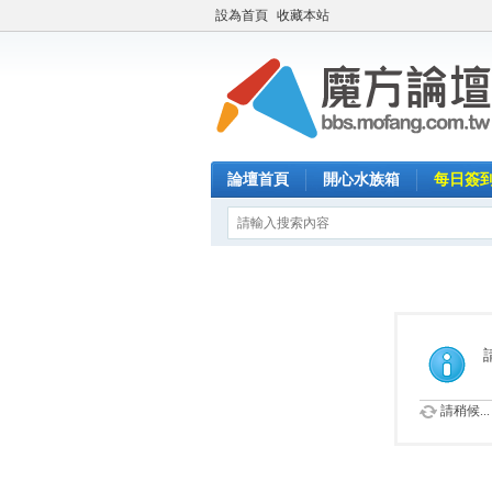
設為首頁
收藏本站
論壇首頁
開心水族箱
每日簽
請稍候...