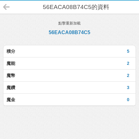
56EACA08B74C5的資料
點擊重新加載
56EACA08B74C5
積分
5
魔能
2
魔幣
2
魔鑽
3
魔金
0