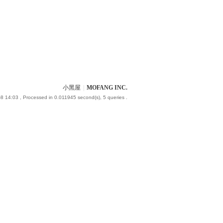
小黑屋
|
MOFANG INC.
8 14:03
, Processed in 0.011945 second(s), 5 queries .