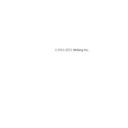
© 2001-2021
Mofang Inc.