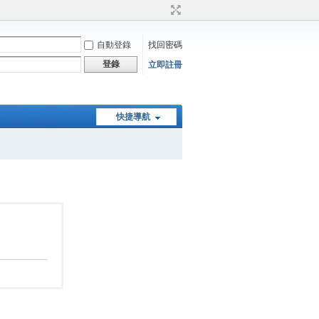
自動登錄
找回密碼
登錄
立即註冊
快捷導航