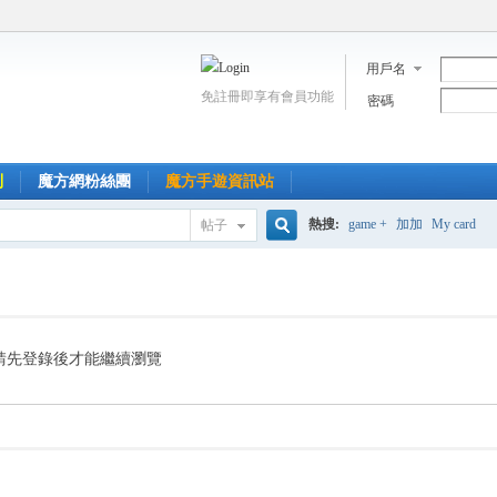
用戶名
免註冊即享有會員功能
密碼
到
魔方網粉絲團
魔方手遊資訊站
熱搜:
game +
加加
My card
帖子
搜
索
請先登錄後才能繼續瀏覽