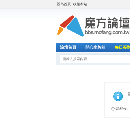
設為首頁
收藏本站
論壇首頁
開心水族箱
每日簽
請稍候...