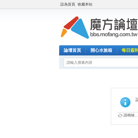
設為首頁
收藏本站
論壇首頁
開心水族箱
每日簽
請稍候...