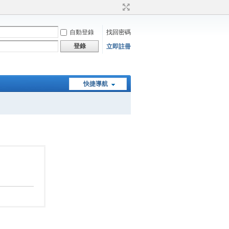
自動登錄
找回密碼
登錄
立即註冊
快捷導航