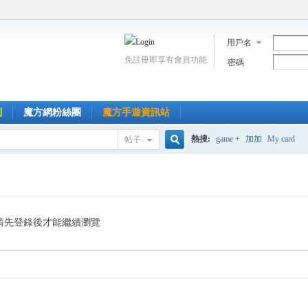
用戶名
免註冊即享有會員功能
密碼
到
魔方網粉絲團
魔方手遊資訊站
熱搜:
game +
加加
My card
帖子
搜
索
請先登錄後才能繼續瀏覽