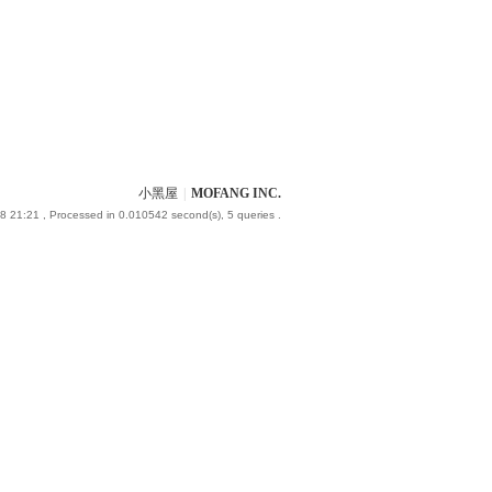
小黑屋
|
MOFANG INC.
8 21:21
, Processed in 0.010542 second(s), 5 queries .