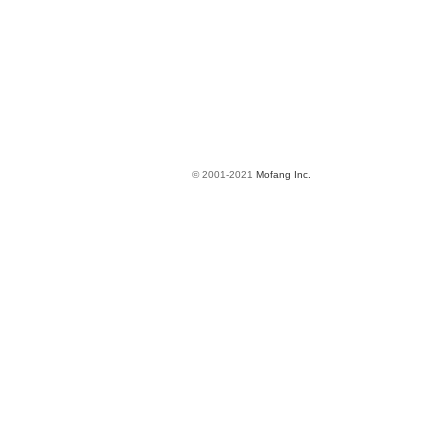
© 2001-2021
Mofang Inc.