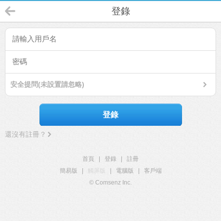
登錄
安全提問(未設置請忽略)
登錄
還沒有註冊？
首頁
|
登錄
|
註冊
簡易版
|
觸屏版
|
電腦版
|
客戶端
© Comsenz Inc.