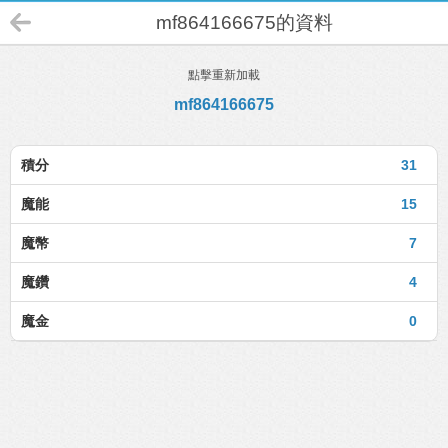
mf864166675的資料
點擊重新加載
mf864166675
積分
31
魔能
15
魔幣
7
魔鑽
4
魔金
0