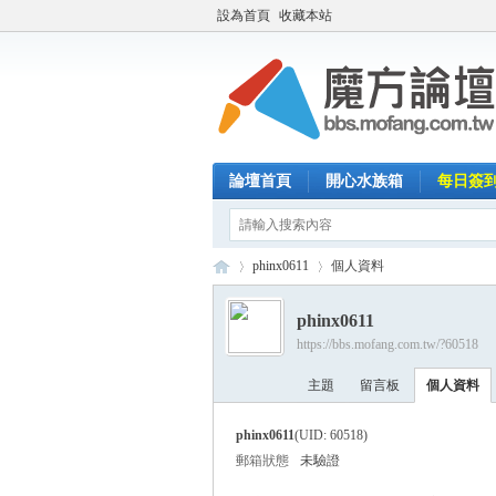
設為首頁
收藏本站
論壇首頁
開心水族箱
每日簽
phinx0611
個人資料
phinx0611
https://bbs.mofang.com.tw/?60518
魔
›
›
主題
留言板
個人資料
phinx0611
(UID: 60518)
郵箱狀態
未驗證