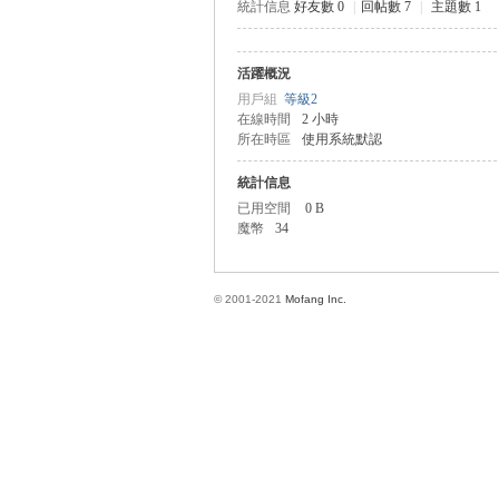
統計信息
好友數 0
|
回帖數 7
|
主題數 1
活躍概況
方
用戶組
等級2
在線時間
2 小時
所在時區
使用系統默認
統計信息
已用空間
0 B
魔幣
34
© 2001-2021
Mofang Inc.
網