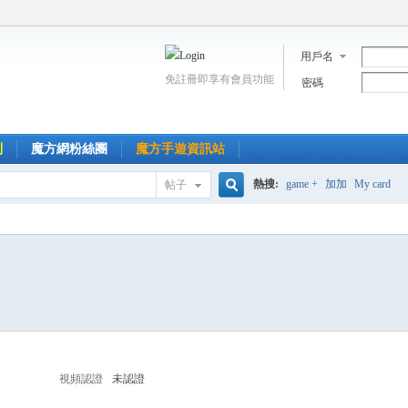
用戶名
免註冊即享有會員功能
密碼
到
魔方網粉絲團
魔方手遊資訊站
熱搜:
game +
加加
My card
帖子
搜
索
視頻認證
未認證