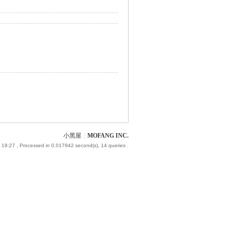
小黑屋
|
MOFANG INC.
 19:27
, Processed in 0.017942 second(s), 14 queries .