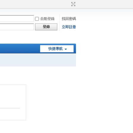
自動登錄
找回密碼
登錄
立即註冊
快捷導航