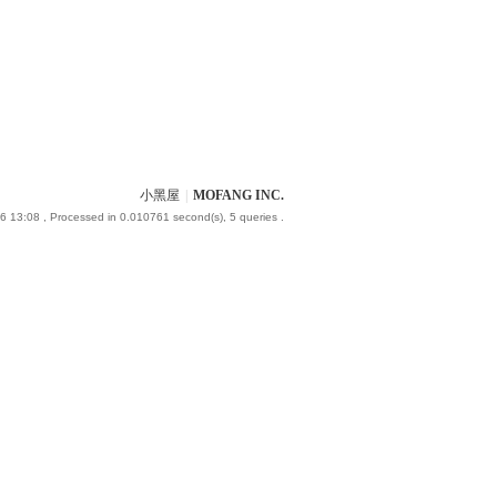
小黑屋
|
MOFANG INC.
6 13:08
, Processed in 0.010761 second(s), 5 queries .