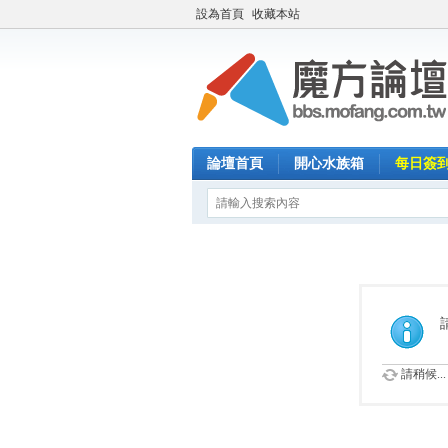
設為首頁
收藏本站
論壇首頁
開心水族箱
每日簽
請稍候...