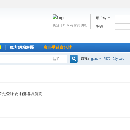
用戶名
免註冊即享有會員功能
密碼
到
魔方網粉絲團
魔方手遊資訊站
熱搜:
game +
加加
My card
帖子
搜
索
請先登錄後才能繼續瀏覽