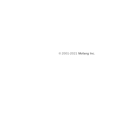
© 2001-2021
Mofang Inc.