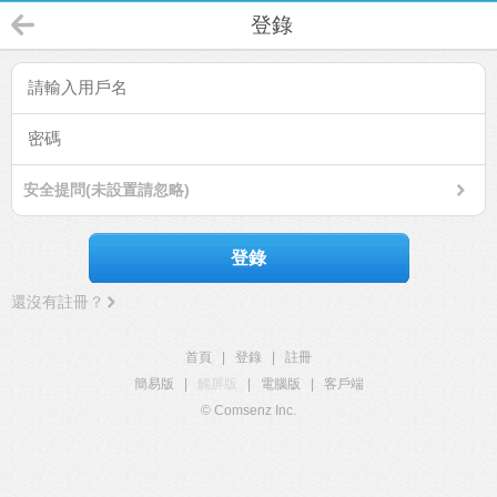
登錄
安全提問(未設置請忽略)
登錄
還沒有註冊？
首頁
|
登錄
|
註冊
簡易版
|
觸屏版
|
電腦版
|
客戶端
© Comsenz Inc.