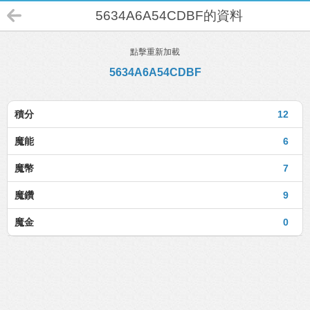
5634A6A54CDBF的資料
點擊重新加載
5634A6A54CDBF
積分
12
魔能
6
魔幣
7
魔鑽
9
魔金
0