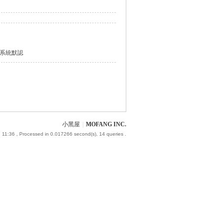
系統默認
小黑屋
|
MOFANG INC.
 11:36
, Processed in 0.017266 second(s), 14 queries .