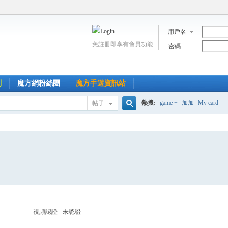
用戶名
免註冊即享有會員功能
密碼
到
魔方網粉絲團
魔方手遊資訊站
熱搜:
game +
加加
My card
帖子
搜
索
視頻認證
未認證