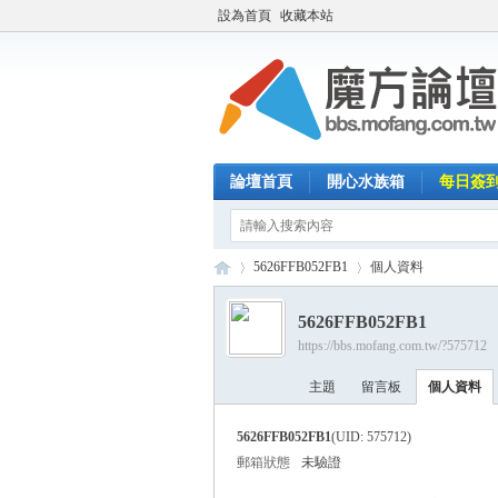
設為首頁
收藏本站
論壇首頁
開心水族箱
每日簽
5626FFB052FB1
個人資料
5626FFB052FB1
https://bbs.mofang.com.tw/?575712
魔
›
›
主題
留言板
個人資料
5626FFB052FB1
(UID: 575712)
郵箱狀態
未驗證