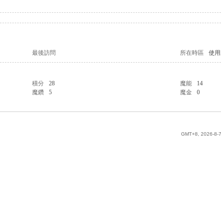
最後訪問
所在時區
使用
積分
28
魔能
14
魔鑽
5
魔金
0
GMT+8, 2026-8-7