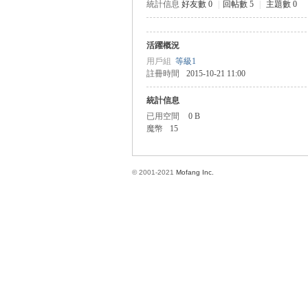
統計信息
好友數 0
|
回帖數 5
|
主題數 0
活躍概況
方
用戶組
等級1
註冊時間
2015-10-21 11:00
統計信息
已用空間
0 B
魔幣
15
© 2001-2021
Mofang Inc.
網