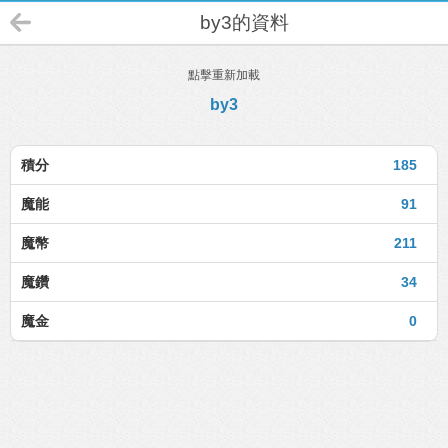
by3的資料
點擊重新加載
by3
積分
185
魔能
91
魔幣
211
魔鑽
34
魔金
0