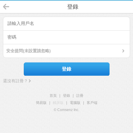
登錄
安全提問(未設置請忽略)
登錄
還沒有註冊？
首頁
|
登錄
|
註冊
簡易版
|
觸屏版
|
電腦版
|
客戶端
© Comsenz Inc.