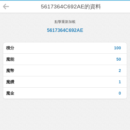
5617364C692AE的資料
點擊重新加載
5617364C692AE
積分
100
魔能
50
魔幣
2
魔鑽
1
魔金
0