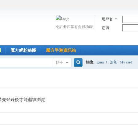
用戶名
免註冊即享有會員功能
密碼
到
魔方網粉絲團
魔方手遊資訊站
熱搜:
game +
加加
My card
帖子
搜
索
請先登錄後才能繼續瀏覽