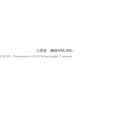
小黑屋
|
MOFANG INC.
6 12:03
, Processed in 0.010159 second(s), 5 queries .