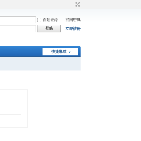
自動登錄
找回密碼
登錄
立即註冊
快捷導航