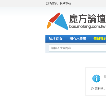
設為首頁
收藏本站
論壇首頁
開心水族箱
每日簽
請稍候...