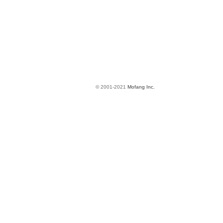
© 2001-2021
Mofang Inc.