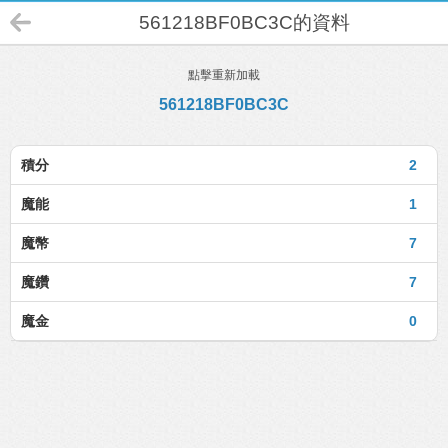
561218BF0BC3C的資料
點擊重新加載
561218BF0BC3C
積分
2
魔能
1
魔幣
7
魔鑽
7
魔金
0