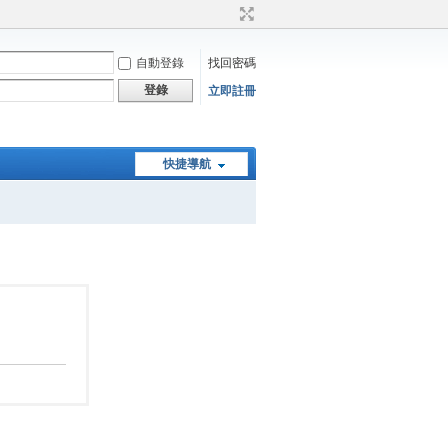
自動登錄
找回密碼
登錄
立即註冊
快捷導航