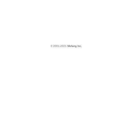
© 2001-2021
Mofang Inc.