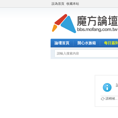
設為首頁
收藏本站
論壇首頁
開心水族箱
每日簽
請稍候...