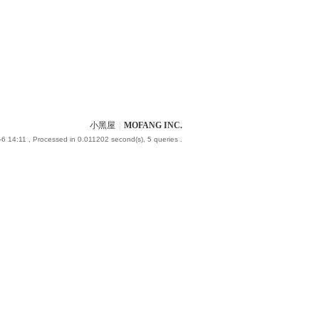
小黑屋
|
MOFANG INC.
6 14:11
, Processed in 0.011202 second(s), 5 queries .