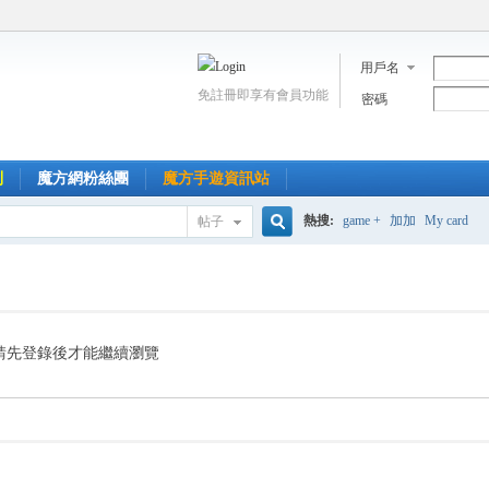
用戶名
免註冊即享有會員功能
密碼
到
魔方網粉絲團
魔方手遊資訊站
熱搜:
game +
加加
My card
帖子
搜
索
請先登錄後才能繼續瀏覽