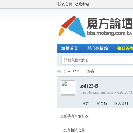
設為首頁
收藏本站
論壇首頁
開心水族箱
每日簽
asd12345
好友
asd12345
https://bbs.mofang.com.tw/?2612873
魔
›
›
主題
留言板
個人資料
當前共有
0
個好友
沒有相關成員