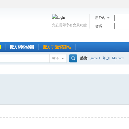
用戶名
免註冊即享有會員功能
密碼
到
魔方網粉絲團
魔方手遊資訊站
熱搜:
game +
加加
My card
帖子
搜
索