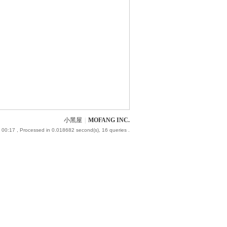
小黑屋
|
MOFANG INC.
 00:17
, Processed in 0.018682 second(s), 16 queries .