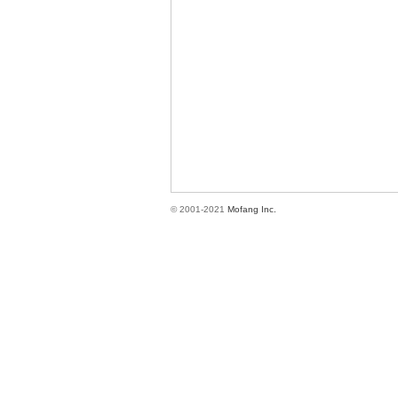
方
© 2001-2021
Mofang Inc.
網