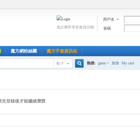
用戶名
免註冊即享有會員功能
密碼
到
魔方網粉絲團
魔方手遊資訊站
熱搜:
game +
加加
My card
帖子
搜
索
請先登錄後才能繼續瀏覽