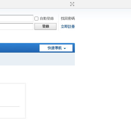
自動登錄
找回密碼
登錄
立即註冊
快捷導航