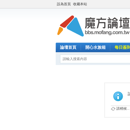
設為首頁
收藏本站
論壇首頁
開心水族箱
每日簽
請稍候...