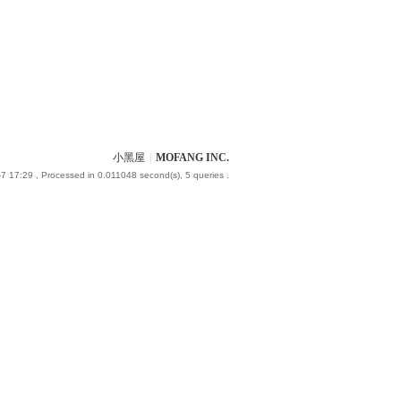
小黑屋
|
MOFANG INC.
7 17:29
, Processed in 0.011048 second(s), 5 queries .