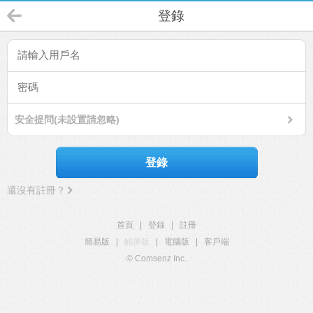
登錄
安全提問(未設置請忽略)
登錄
還沒有註冊？
首頁
|
登錄
|
註冊
簡易版
|
觸屏版
|
電腦版
|
客戶端
© Comsenz Inc.