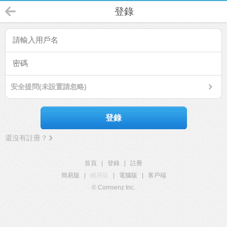
登錄
安全提問(未設置請忽略)
登錄
還沒有註冊？
首頁
|
登錄
|
註冊
簡易版
|
觸屏版
|
電腦版
|
客戶端
© Comsenz Inc.