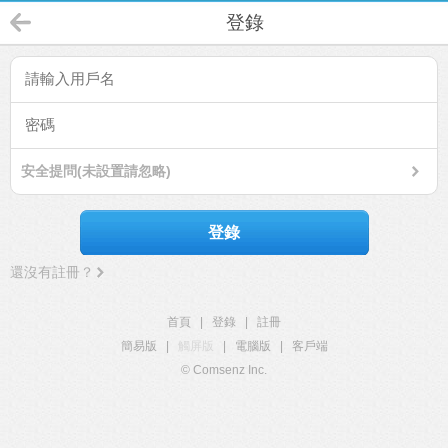
登錄
安全提問(未設置請忽略)
登錄
還沒有註冊？
首頁
|
登錄
|
註冊
簡易版
|
觸屏版
|
電腦版
|
客戶端
© Comsenz Inc.