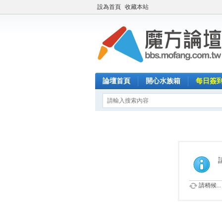
設為首頁
收藏本站
論壇首頁
開心水族箱
每日簽
請稍候...