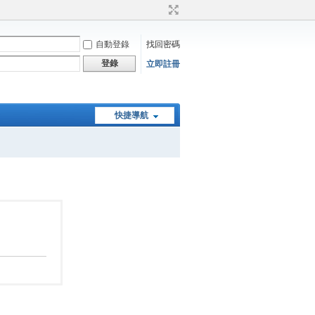
自動登錄
找回密碼
登錄
立即註冊
快捷導航