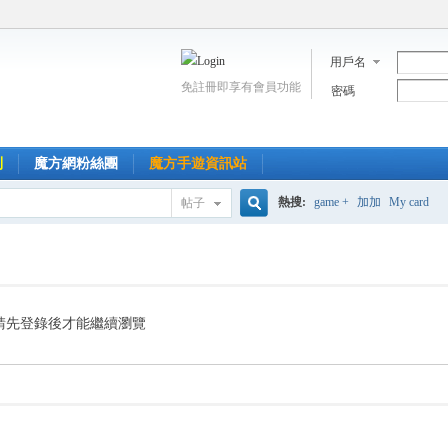
用戶名
免註冊即享有會員功能
密碼
到
魔方網粉絲團
魔方手遊資訊站
熱搜:
game +
加加
My card
帖子
搜
索
請先登錄後才能繼續瀏覽