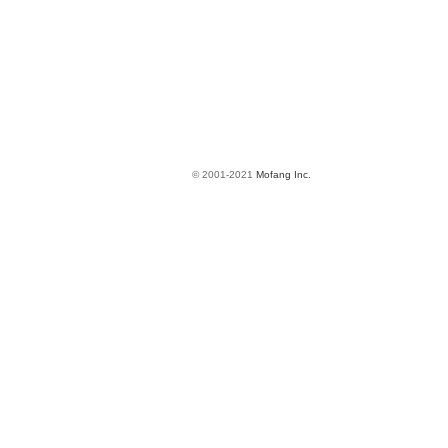
© 2001-2021
Mofang Inc.