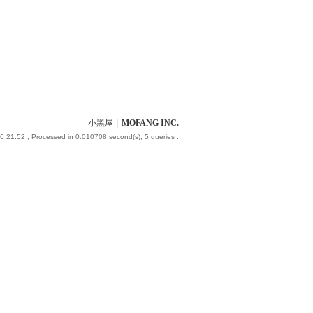
小黑屋
|
MOFANG INC.
6 21:52
, Processed in 0.010708 second(s), 5 queries .