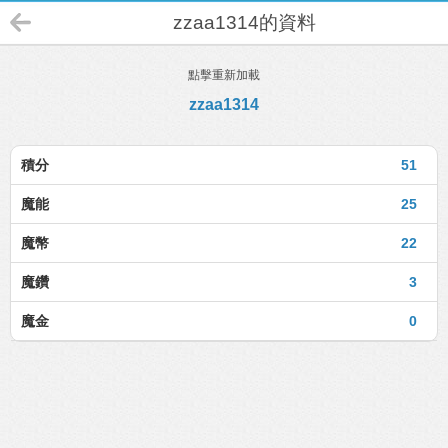
zzaa1314的資料
點擊重新加載
zzaa1314
積分
51
魔能
25
魔幣
22
魔鑽
3
魔金
0