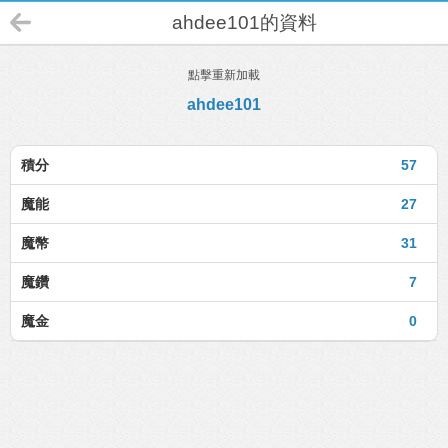
ahdee101的資料
點擊重新加載
ahdee101
積分
57
魔能
27
魔幣
31
魔鑽
7
魔金
0