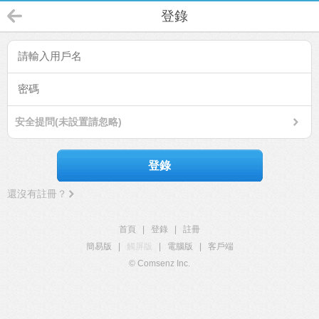
登錄
安全提問(未設置請忽略)
登錄
還沒有註冊？
首頁
|
登錄
|
註冊
簡易版
|
觸屏版
|
電腦版
|
客戶端
© Comsenz Inc.