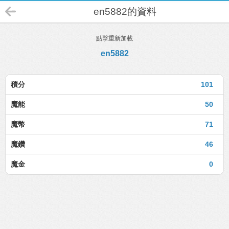
en5882的資料
點擊重新加載
en5882
積分
101
魔能
50
魔幣
71
魔鑽
46
魔金
0