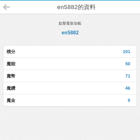
en5882的資料
點擊重新加載
en5882
積分
101
魔能
50
魔幣
71
魔鑽
46
魔金
0