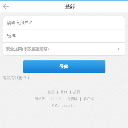
登錄
安全提問(未設置請忽略)
登錄
還沒有註冊？
首頁
|
登錄
|
註冊
簡易版
|
觸屏版
|
電腦版
|
客戶端
© Comsenz Inc.