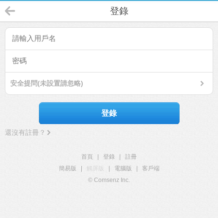
登錄
安全提問(未設置請忽略)
登錄
還沒有註冊？
首頁
|
登錄
|
註冊
簡易版
|
觸屏版
|
電腦版
|
客戶端
© Comsenz Inc.