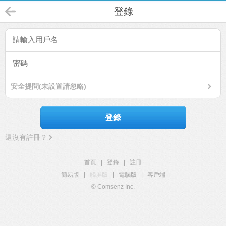
登錄
安全提問(未設置請忽略)
登錄
還沒有註冊？
首頁
|
登錄
|
註冊
簡易版
|
觸屏版
|
電腦版
|
客戶端
© Comsenz Inc.