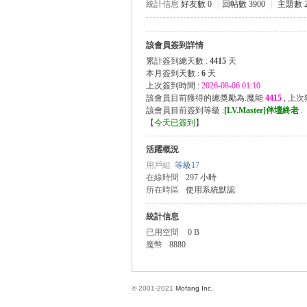
統計信息
好友數 0
|
回帖數 3900
|
主題數 
該會員簽到詳情
方
累計簽到總天數 :
4415
天
本月簽到天數 :
6
天
上次簽到時間 :
2026-08-06 01:10
該會員目前獲得的總獎勵為:魔能
4415
, 上
該會員目前簽到等級 :
[LV.Master]伴壇終老
.
【
今天已簽到
】
活躍概況
用戶組
等級17
在線時間
297 小時
所在時區
使用系統默認
網
統計信息
已用空間
0 B
魔幣
8880
© 2001-2021
Mofang Inc.