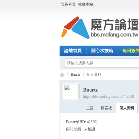
設為首頁
收藏本站
論壇首頁
開心水族箱
每日簽
Buartz
個人資料
Buartz
https://bbs.mofang.com.tw/?42620
魔
›
›
主題
留言板
個人資料
Buartz
(UID: 42620)
郵箱狀態
未驗證