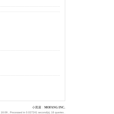
小黑屋
|
MOFANG INC.
 16:06
, Processed in 0.027241 second(s), 16 queries .