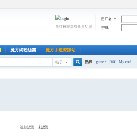
用戶名
免註冊即享有會員功能
密碼
到
魔方網粉絲團
魔方手遊資訊站
熱搜:
game +
加加
My card
帖子
搜
索
視頻認證
未認證