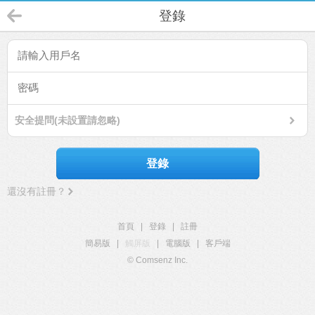
登錄
安全提問(未設置請忽略)
登錄
還沒有註冊？
首頁
|
登錄
|
註冊
簡易版
|
觸屏版
|
電腦版
|
客戶端
© Comsenz Inc.