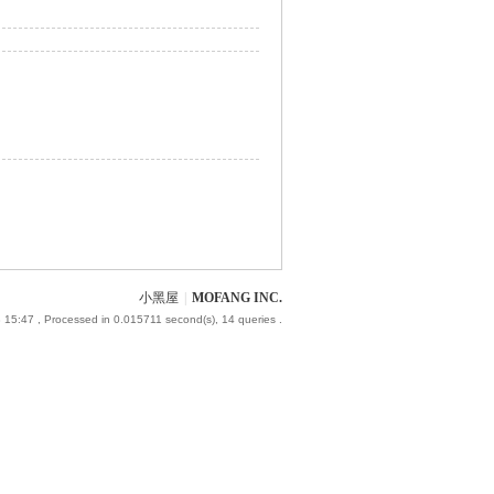
小黑屋
|
MOFANG INC.
 15:47
, Processed in 0.015711 second(s), 14 queries .