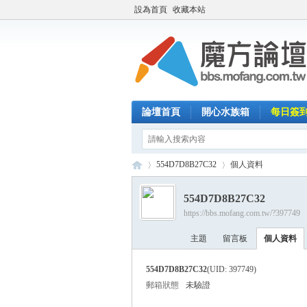
設為首頁
收藏本站
論壇首頁
開心水族箱
每日簽
554D7D8B27C32
個人資料
554D7D8B27C32
https://bbs.mofang.com.tw/?397749
魔
›
›
主題
留言板
個人資料
554D7D8B27C32
(UID: 397749)
郵箱狀態
未驗證