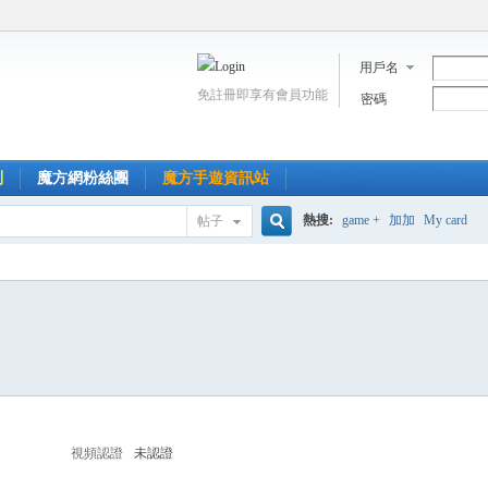
用戶名
免註冊即享有會員功能
密碼
到
魔方網粉絲團
魔方手遊資訊站
熱搜:
game +
加加
My card
帖子
搜
索
視頻認證
未認證