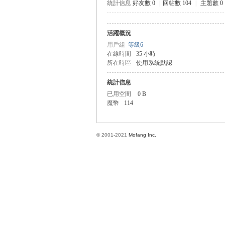
統計信息
好友數 0
|
回帖數 104
|
主題數 0
活躍概況
方
用戶組
等級6
在線時間
35 小時
所在時區
使用系統默認
統計信息
已用空間
0 B
魔幣
114
© 2001-2021
Mofang Inc.
網