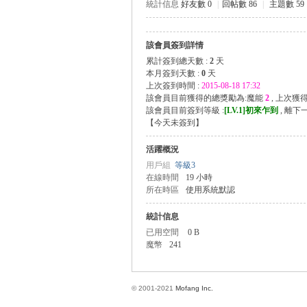
統計信息
好友數 0
|
回帖數 86
|
主題數 59
該會員簽到詳情
方
累計簽到總天數 :
2
天
本月簽到天數 :
0
天
上次簽到時間 :
2015-08-18 17:32
該會員目前獲得的總獎勵為:魔能
2
, 上次獲
該會員目前簽到等級 :
[LV.1]初來乍到
, 離下
【
今天未簽到
】
活躍概況
用戶組
等級3
在線時間
19 小時
所在時區
使用系統默認
網
統計信息
已用空間
0 B
魔幣
241
© 2001-2021
Mofang Inc.