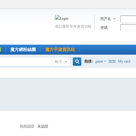
用戶名
免註冊即享有會員功能
密碼
到
魔方網粉絲團
魔方手遊資訊站
熱搜:
game +
加加
My card
帖子
搜
索
視頻認證
未認證