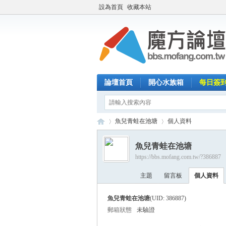
設為首頁
收藏本站
論壇首頁
開心水族箱
每日簽
魚兒青蛙在池塘
個人資料
魚兒青蛙在池塘
https://bbs.mofang.com.tw/?386887
魔
›
›
主題
留言板
個人資料
魚兒青蛙在池塘
(UID: 386887)
郵箱狀態
未驗證