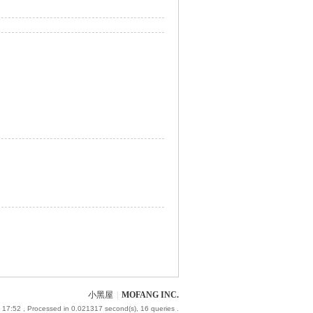
小黑屋
|
MOFANG INC.
 17:52
, Processed in 0.021317 second(s), 16 queries .