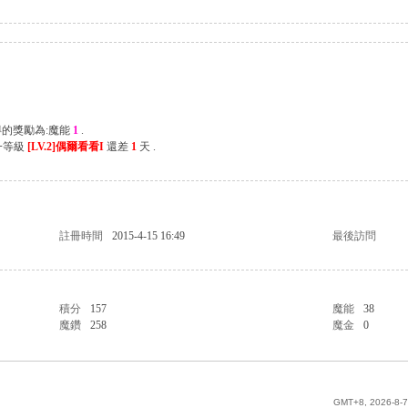
得的獎勵為:魔能
1
.
一等級
[LV.2]偶爾看看I
還差
1
天 .
註冊時間
2015-4-15 16:49
最後訪問
積分
157
魔能
38
魔鑽
258
魔金
0
GMT+8, 2026-8-7