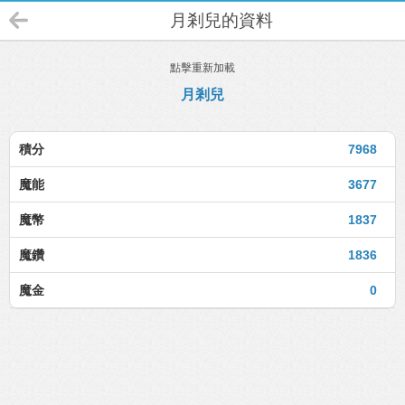
月剎兒的資料
點擊重新加載
月剎兒
積分
7968
魔能
3677
魔幣
1837
魔鑽
1836
魔金
0