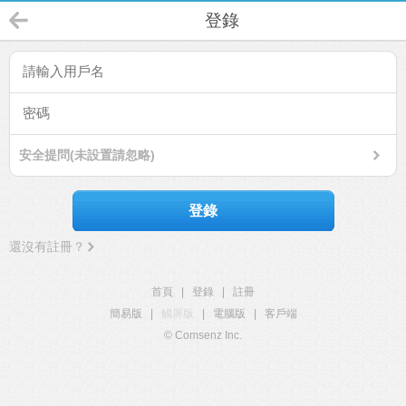
登錄
安全提問(未設置請忽略)
登錄
還沒有註冊？
首頁
|
登錄
|
註冊
簡易版
|
觸屏版
|
電腦版
|
客戶端
© Comsenz Inc.