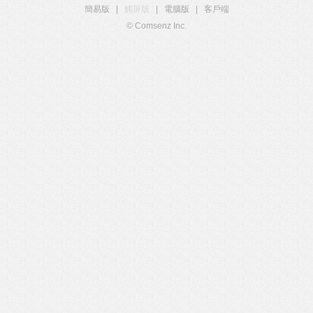
簡易版
|
觸屏版
|
電腦版
|
客戶端
© Comsenz Inc.