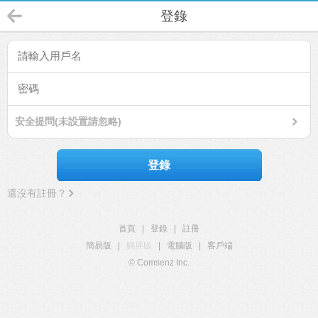
登錄
安全提問(未設置請忽略)
登錄
還沒有註冊？
首頁
|
登錄
|
註冊
簡易版
|
觸屏版
|
電腦版
|
客戶端
© Comsenz Inc.