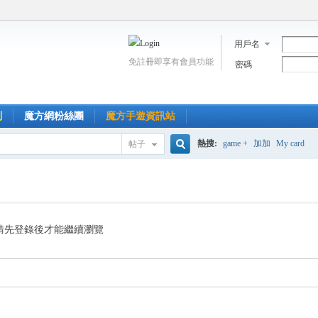
用戶名
免註冊即享有會員功能
密碼
到
魔方網粉絲團
魔方手遊資訊站
熱搜:
game +
加加
My card
帖子
搜
索
請先登錄後才能繼續瀏覽