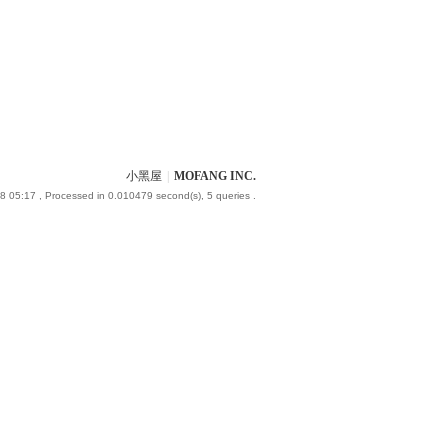
小黑屋
|
MOFANG INC.
8 05:17
, Processed in 0.010479 second(s), 5 queries .