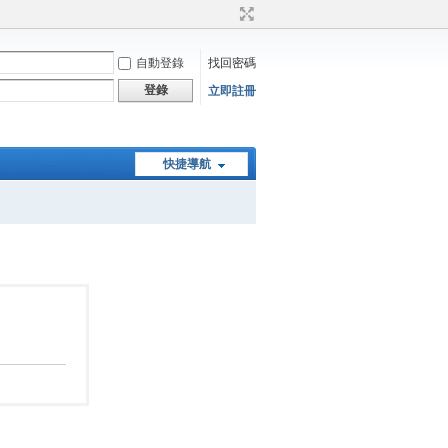
自動登錄
找回密碼
登錄
立即註冊
快捷導航