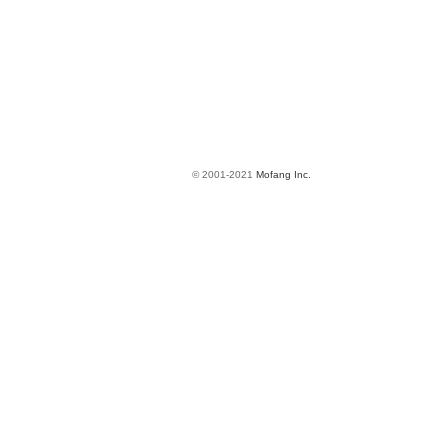
© 2001-2021
Mofang Inc.