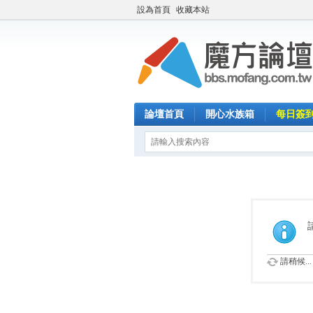
設為首頁
收藏本站
論壇首頁
開心水族箱
每日簽
請稍候...